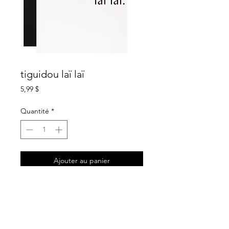
tiguidou laï laï
Prix
5,99 $
Quantité
*
Ajouter au panier
description
carte de souhait blanche
intérieur sans texte