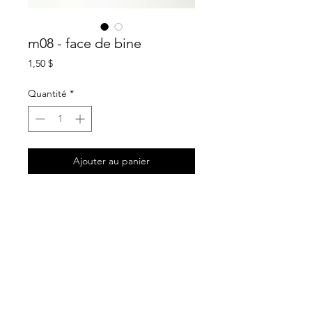
m08 - face de bine
Prix
1,50 $
Quantité
*
Ajouter au panier
informations
mini carte de souhait blanche / texte
noir et rouge
format 2" X 3"
carton mat recyclé 14 pts certifié
fsc / sfi
intérieur blanc sans texte