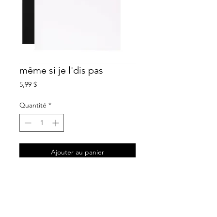
même si je l'dis pas
Prix
5,99 $
Quantité
*
Ajouter au panier
description
carte de souhait blanche
intérieur sans texte