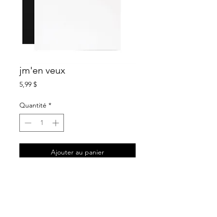
jm'en veux
Prix
5,99 $
Quantité
*
Ajouter au panier
description
carte de souhait blanche
intérieur sans texte