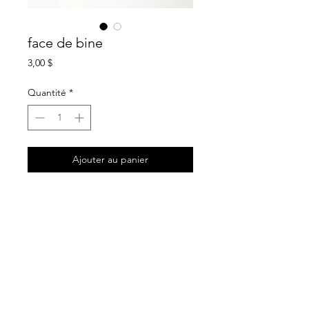
face de bine
Prix
3,00 $
Quantité
*
Ajouter au panier
informations
mini carte de souhait blanche / texte
noir et rouge
format 2" X 3"
carton mat recyclé 14 pts certifié
fsc / sfi
intérieur blanc sans texte