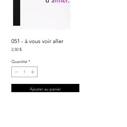
051 - à vous voir aller
Prix
2,50 $
Quantité
*
Ajouter au panier
description
carte de souhait blanche
intérieur sans texte