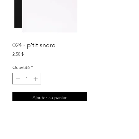
024 - p'tit snoro
Prix
2,50 $
Quantité
*
Ajouter au panier
description
carte de souhait blanche
intérieur sans texte