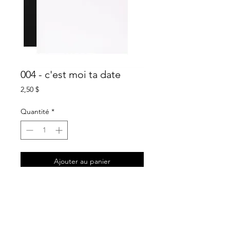
004 - c'est moi ta date
Prix
2,50 $
Quantité
*
Ajouter au panier
description
carte de souhait blanche
intérieur sans texte